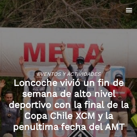
EVENTOS Y ACTIVIDADES
Loncoche vivió un fin de
semana de alto nivel
deportivo con la final de la
Copa Chile XCM y la
penultima fecha del AMT