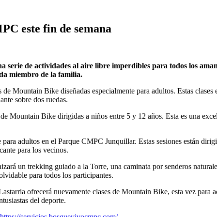
MPC este fin de semana
a serie de actividades al aire libre imperdibles para todos los ama
da miembro de la familia.
e Mountain Bike diseñadas especialmente para adultos. Estas clases est
ante sobre dos ruedas.
 de Mountain Bike dirigidas a niños entre 5 y 12 años. Esta es una exce
para adultos en el Parque CMPC Junquillar. Estas sesiones están diri
cante para los vecinos.
ará un trekking guiado a la Torre, una caminata por senderos naturale
lvidable para todos los participantes.
astarria ofrecerá nuevamente clases de Mountain Bike, esta vez para a
tusiastas del deporte.
https://servicios.bosquevivocmpc.com/