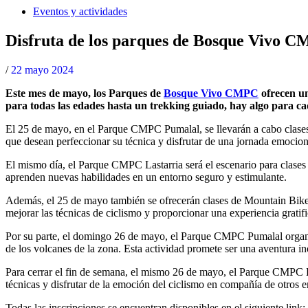
Eventos y actividades
Disfruta de los parques de Bosque Vivo C
/
22 mayo 2024
Este mes de mayo, los Parques de
Bosque Vivo CMPC
ofrecen un
para todas las edades hasta un trekking guiado, hay algo para ca
El 25 de mayo, en el Parque CMPC Pumalal, se llevarán a cabo clases d
que desean perfeccionar su técnica y disfrutar de una jornada emocion
El mismo día, el Parque CMPC Lastarria será el escenario para clases
aprenden nuevas habilidades en un entorno seguro y estimulante.
Además, el 25 de mayo también se ofrecerán clases de Mountain Bike 
mejorar las técnicas de ciclismo y proporcionar una experiencia gratifi
Por su parte, el domingo 26 de mayo, el Parque CMPC Pumalal organiz
de los volcanes de la zona. Esta actividad promete ser una aventura ino
Para cerrar el fin de semana, el mismo 26 de mayo, el Parque CMPC L
técnicas y disfrutar de la emoción del ciclismo en compañía de otros en
Todas las inscripciones se encuentran disponibles en el siguiente link: