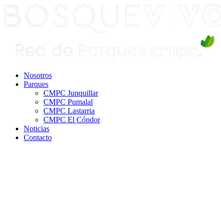
Ir
al
contenido
Nosotros
Parques
CMPC Junquillar
CMPC Pumalal
CMPC Lastarria
CMPC El Cóndor
Noticias
Contacto