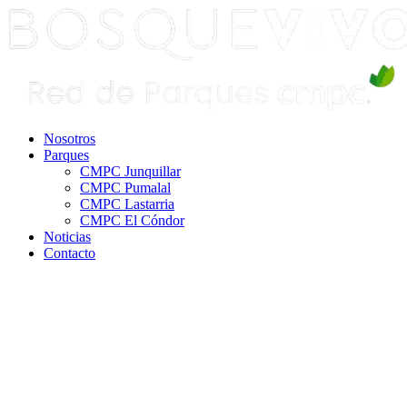
Ir
al
contenido
Nosotros
Parques
CMPC Junquillar
CMPC Pumalal
CMPC Lastarria
CMPC El Cóndor
Noticias
Contacto