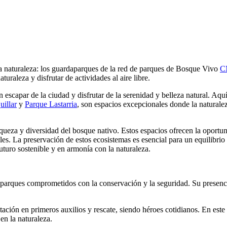
a naturaleza: los guardaparques de la red de parques de Bosque Vivo
C
uraleza y disfrutar de actividades al aire libre.
apar de la ciudad y disfrutar de la serenidad y belleza natural. Aquí
uillar
y
Parque Lastarria
, son espacios excepcionales donde la naturalez
iqueza y diversidad del bosque nativo. Estos espacios ofrecen la oportu
les. La preservación de estos ecosistemas es esencial para un equilibrio 
futuro sostenible y en armonía con la naturaleza.
parques comprometidos con la conservación y la seguridad. Su presenci
ación en primeros auxilios y rescate, siendo héroes cotidianos. En est
 en la naturaleza.