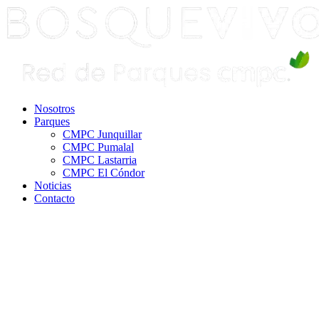
Ir
al
contenido
Nosotros
Parques
CMPC Junquillar
CMPC Pumalal
CMPC Lastarria
CMPC El Cóndor
Noticias
Contacto