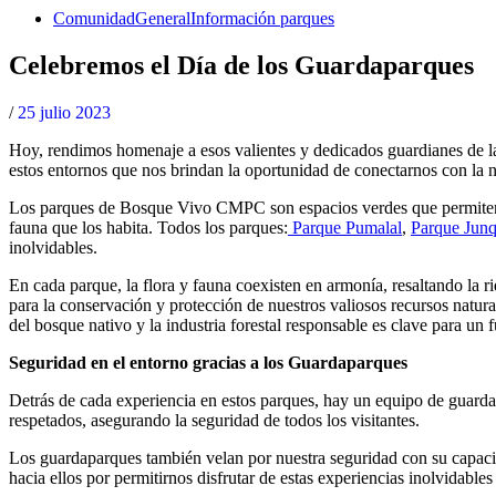
Comunidad
General
Información parques
Celebremos el Día de los Guardaparques
/
25 julio 2023
Hoy, rendimos homenaje a esos valientes y dedicados guardianes de l
estos entornos que nos brindan la oportunidad de conectarnos con la nat
Los parques de Bosque Vivo CMPC son espacios verdes que permiten esc
fauna que los habita. Todos los parques:
Parque Pumalal
,
Parque Junq
inolvidables.
En cada parque, la flora y fauna coexisten en armonía, resaltando la r
para la conservación y protección de nuestros valiosos recursos natura
del bosque nativo y la industria forestal responsable es clave para un 
Seguridad en el entorno gracias a los Guardaparques
Detrás de cada experiencia en estos parques, hay un equipo de guarda
respetados, asegurando la seguridad de todos los visitantes.
Los guardaparques también velan por nuestra seguridad con su capacit
hacia ellos por permitirnos disfrutar de estas experiencias inolvidables